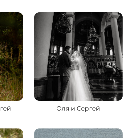
ргей
Оля и Сергей